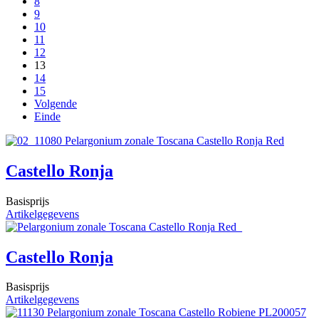
8
9
10
11
12
13
14
15
Volgende
Einde
Castello Ronja
Basisprijs
Artikelgegevens
Castello Ronja
Basisprijs
Artikelgegevens