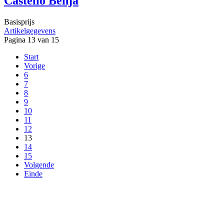
Castello Benja
Basisprijs
Artikelgegevens
Pagina 13 van 15
Start
Vorige
6
7
8
9
10
11
12
13
14
15
Volgende
Einde