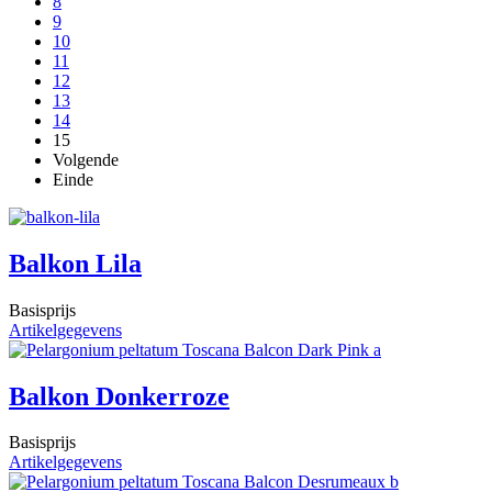
8
9
10
11
12
13
14
15
Volgende
Einde
Balkon Lila
Basisprijs
Artikelgegevens
Balkon Donkerroze
Basisprijs
Artikelgegevens