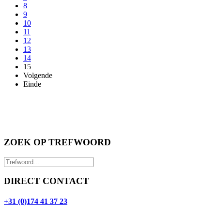
8
9
10
11
12
13
14
15
Volgende
Einde
ZOEK OP TREFWOORD
DIRECT CONTACT
+31 (0)174 41 37 23