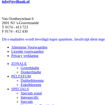
info@pvdhaak.nl
Van Oosthuyzelaan 6
2691 NJ ‘s-Gravenzande
T 0174 - 413 723
F 0174 - 412 430
Dit e-mailadres wordt beveiligd tegen spambots. JavaScript dient inges
Algemene Voorwaarden
Licentie voorwaarden
Privacy verklaring
ZONALE
Groenbladig
Donkerbladig
PELTATUM
Dubbelbloemig
Enkelbloemig
SPECIALS
Specials zonal
Interspecific
Specials