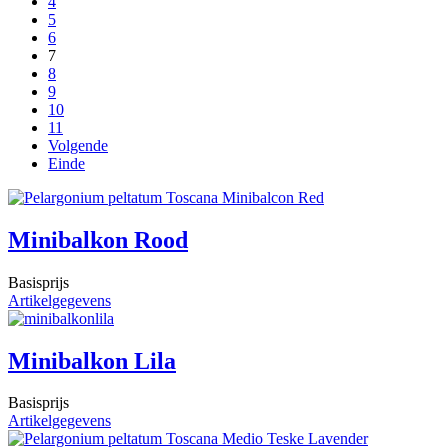
4
5
6
7
8
9
10
11
Volgende
Einde
Minibalkon Rood
Basisprijs
Artikelgegevens
Minibalkon Lila
Basisprijs
Artikelgegevens