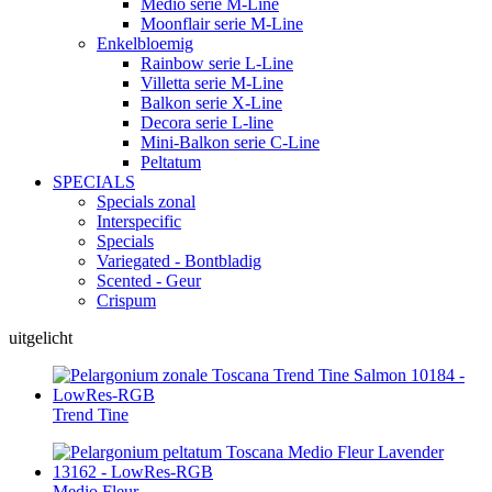
Medio serie M-Line
Moonflair serie M-Line
Enkelbloemig
Rainbow serie L-Line
Villetta serie M-Line
Balkon serie X-Line
Decora serie L-line
Mini-Balkon serie C-Line
Peltatum
SPECIALS
Specials zonal
Interspecific
Specials
Variegated - Bontbladig
Scented - Geur
Crispum
uitgelicht
Trend Tine
Medio Fleur