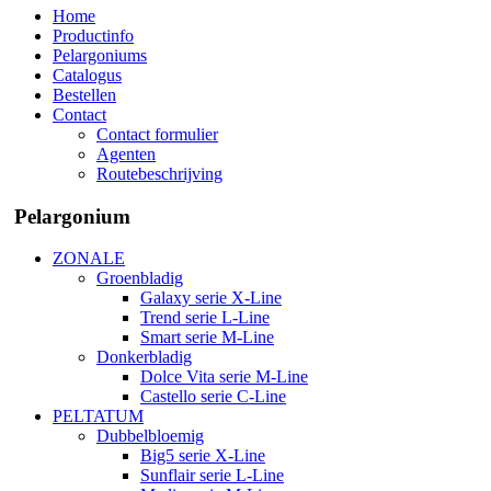
Home
Productinfo
Pelargoniums
Catalogus
Bestellen
Contact
Contact formulier
Agenten
Routebeschrijving
Pelargonium
ZONALE
Groenbladig
Galaxy serie X-Line
Trend serie L-Line
Smart serie M-Line
Donkerbladig
Dolce Vita serie M-Line
Castello serie C-Line
PELTATUM
Dubbelbloemig
Big5 serie X-Line
Sunflair serie L-Line