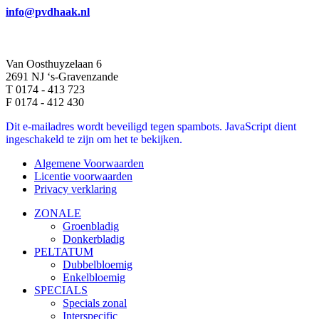
info@pvdhaak.nl
Van Oosthuyzelaan 6
2691 NJ ‘s-Gravenzande
T 0174 - 413 723
F 0174 - 412 430
Dit e-mailadres wordt beveiligd tegen spambots. JavaScript dient
ingeschakeld te zijn om het te bekijken.
Algemene Voorwaarden
Licentie voorwaarden
Privacy verklaring
ZONALE
Groenbladig
Donkerbladig
PELTATUM
Dubbelbloemig
Enkelbloemig
SPECIALS
Specials zonal
Interspecific