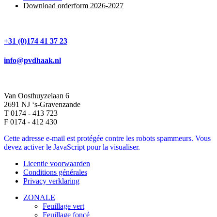
Download orderform 2026
-20
27
+31 (0)174 41 37 23
info@pvdhaak.nl
Van Oosthuyzelaan 6
2691 NJ ‘s-Gravenzande
T 0174 - 413 723
F 0174 - 412 430
Cette adresse e-mail est protégée contre les robots spammeurs. Vous
devez activer le JavaScript pour la visualiser.
Licentie voorwaarden
Conditions générales
Privacy verklaring
ZONALE
Feuillage vert
Feuillage foncé