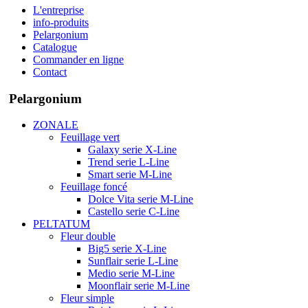
L'entreprise
info-produits
Pelargonium
Catalogue
Commander en ligne
Contact
Pelargonium
ZONALE
Feuillage vert
Galaxy serie X-Line
Trend serie L-Line
Smart serie M-Line
Feuillage foncé
Dolce Vita serie M-Line
Castello serie C-Line
PELTATUM
Fleur double
Big5 serie X-Line
Sunflair serie L-Line
Medio serie M-Line
Moonflair serie M-Line
Fleur simple