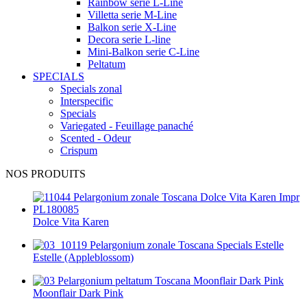
Rainbow serie L-Line
Villetta serie M-Line
Balkon serie X-Line
Decora serie L-line
Mini-Balkon serie C-Line
Peltatum
SPECIALS
Specials zonal
Interspecific
Specials
Variegated - Feuillage panaché
Scented - Odeur
Crispum
NOS PRODUITS
Dolce Vita Karen
Estelle (Appleblossom)
Moonflair Dark Pink