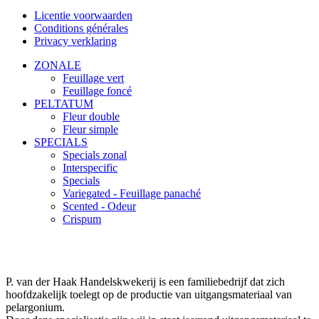
Licentie voorwaarden
Conditions générales
Privacy verklaring
ZONALE
Feuillage vert
Feuillage foncé
PELTATUM
Fleur double
Fleur simple
SPECIALS
Specials zonal
Interspecific
Specials
Variegated - Feuillage panaché
Scented - Odeur
Crispum
P. van der Haak Handelskwekerij is een familiebedrijf dat zich
hoofdzakelijk toelegt op de productie van uitgangsmateriaal van
pelargonium.