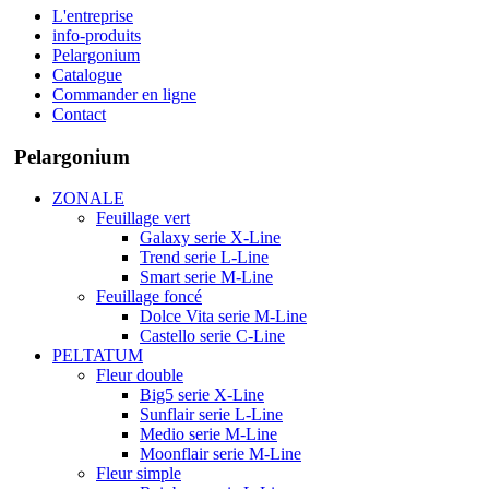
L'entreprise
info-produits
Pelargonium
Catalogue
Commander en ligne
Contact
Pelargonium
ZONALE
Feuillage vert
Galaxy serie X-Line
Trend serie L-Line
Smart serie M-Line
Feuillage foncé
Dolce Vita serie M-Line
Castello serie C-Line
PELTATUM
Fleur double
Big5 serie X-Line
Sunflair serie L-Line
Medio serie M-Line
Moonflair serie M-Line
Fleur simple