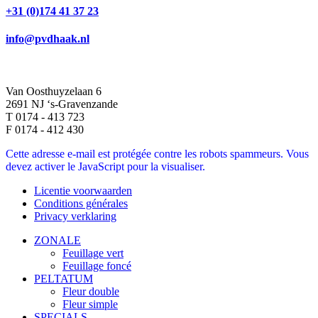
+31 (0)174 41 37 23
info@pvdhaak.nl
Van Oosthuyzelaan 6
2691 NJ ‘s-Gravenzande
T 0174 - 413 723
F 0174 - 412 430
Cette adresse e-mail est protégée contre les robots spammeurs. Vous
devez activer le JavaScript pour la visualiser.
Licentie voorwaarden
Conditions générales
Privacy verklaring
ZONALE
Feuillage vert
Feuillage foncé
PELTATUM
Fleur double
Fleur simple
SPECIALS