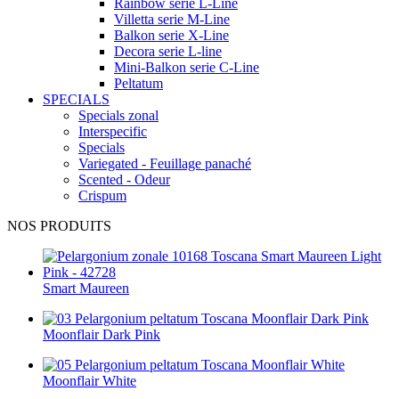
Rainbow serie L-Line
Villetta serie M-Line
Balkon serie X-Line
Decora serie L-line
Mini-Balkon serie C-Line
Peltatum
SPECIALS
Specials zonal
Interspecific
Specials
Variegated - Feuillage panaché
Scented - Odeur
Crispum
NOS PRODUITS
Smart Maureen
Moonflair Dark Pink
Moonflair White