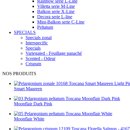
Rainbow serie L-Line
Villetta serie M-Line
Balkon serie X-Line
Decora serie L-line
Mini-Balkon serie C-Line
Peltatum
SPECIALS
Specials zonal
Interspecific
Specials
Variegated - Feuillage panaché
Scented - Odeur
Crispum
NOS PRODUITS
Smart Maureen
Moonflair Dark Pink
Moonflair White