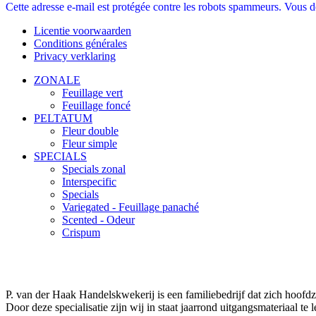
Cette adresse e-mail est protégée contre les robots spammeurs. Vous dev
Licentie voorwaarden
Conditions générales
Privacy verklaring
ZONALE
Feuillage vert
Feuillage foncé
PELTATUM
Fleur double
Fleur simple
SPECIALS
Specials zonal
Interspecific
Specials
Variegated - Feuillage panaché
Scented - Odeur
Crispum
P. van der Haak Handelskwekerij is een familiebedrijf dat zich hoofdz
Door deze specialisatie zijn wij in staat jaarrond uitgangsmateriaal te