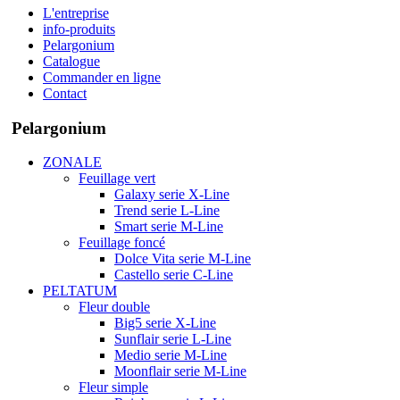
L'entreprise
info-produits
Pelargonium
Catalogue
Commander en ligne
Contact
Pelargonium
ZONALE
Feuillage vert
Galaxy serie X-Line
Trend serie L-Line
Smart serie M-Line
Feuillage foncé
Dolce Vita serie M-Line
Castello serie C-Line
PELTATUM
Fleur double
Big5 serie X-Line
Sunflair serie L-Line
Medio serie M-Line
Moonflair serie M-Line
Fleur simple