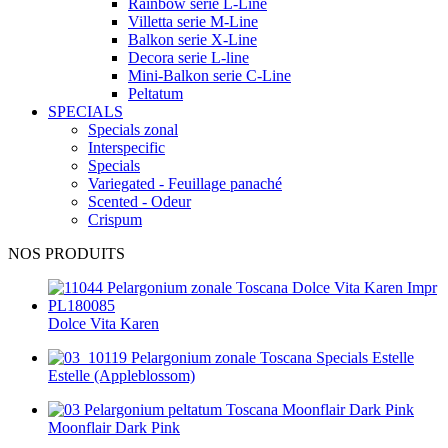
Rainbow serie L-Line
Villetta serie M-Line
Balkon serie X-Line
Decora serie L-line
Mini-Balkon serie C-Line
Peltatum
SPECIALS
Specials zonal
Interspecific
Specials
Variegated - Feuillage panaché
Scented - Odeur
Crispum
NOS PRODUITS
Dolce Vita Karen
Estelle (Appleblossom)
Moonflair Dark Pink