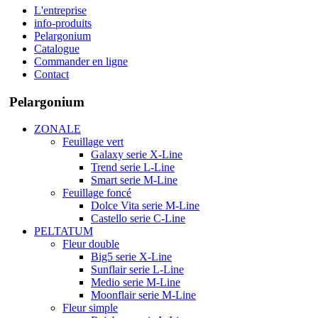
L'entreprise
info-produits
Pelargonium
Catalogue
Commander en ligne
Contact
Pelargonium
ZONALE
Feuillage vert
Galaxy serie X-Line
Trend serie L-Line
Smart serie M-Line
Feuillage foncé
Dolce Vita serie M-Line
Castello serie C-Line
PELTATUM
Fleur double
Big5 serie X-Line
Sunflair serie L-Line
Medio serie M-Line
Moonflair serie M-Line
Fleur simple