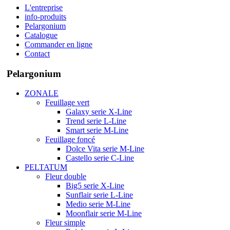
L'entreprise
info-produits
Pelargonium
Catalogue
Commander en ligne
Contact
Pelargonium
ZONALE
Feuillage vert
Galaxy serie X-Line
Trend serie L-Line
Smart serie M-Line
Feuillage foncé
Dolce Vita serie M-Line
Castello serie C-Line
PELTATUM
Fleur double
Big5 serie X-Line
Sunflair serie L-Line
Medio serie M-Line
Moonflair serie M-Line
Fleur simple