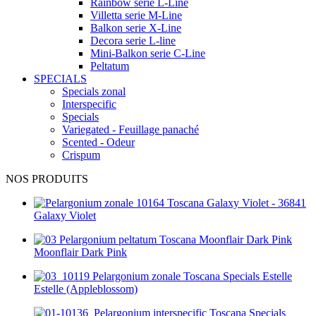
Rainbow serie L-Line
Villetta serie M-Line
Balkon serie X-Line
Decora serie L-line
Mini-Balkon serie C-Line
Peltatum
SPECIALS
Specials zonal
Interspecific
Specials
Variegated - Feuillage panaché
Scented - Odeur
Crispum
NOS PRODUITS
Galaxy Violet
Moonflair Dark Pink
Estelle (Appleblossom)