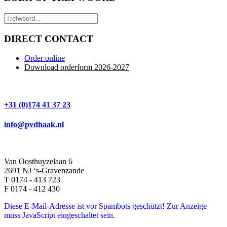
DIRECT CONTACT
Order online
Download orderform 2026
-20
27
+31 (0)174 41 37 23
info@pvdhaak.nl
Van Oosthuyzelaan 6
2691 NJ ‘s-Gravenzande
T 0174 - 413 723
F 0174 - 412 430
Diese E-Mail-Adresse ist vor Spambots geschützt! Zur Anzeige
muss JavaScript eingeschaltet sein.