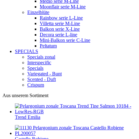
Medio serie M-Line
Moonflair serie M-Line
Einzelblüte
Rainbow serie L-Line
Villetta serie M-Line
Balkon serie X-Line
Decora serie L-line
Mini-Balkon serie C-Line
Peltatum
SPECIALS
Specials zonal
Interspecific
Specials
Variegated - Bunt
Scented - Duft
Crispum
Aus unserem Sortiment
Trend Emilia
Castello Robiene