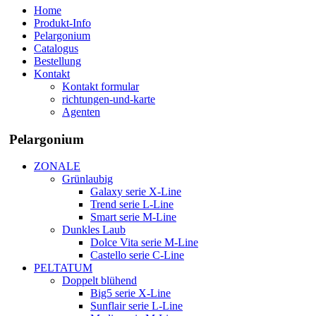
Home
Produkt-Info
Pelargonium
Catalogus
Bestellung
Kontakt
Kontakt formular
richtungen-und-karte
Agenten
Pelargonium
ZONALE
Grünlaubig
Galaxy serie X-Line
Trend serie L-Line
Smart serie M-Line
Dunkles Laub
Dolce Vita serie M-Line
Castello serie C-Line
PELTATUM
Doppelt blühend
Big5 serie X-Line
Sunflair serie L-Line