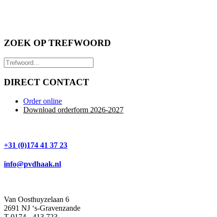
ZOEK OP TREFWOORD
DIRECT CONTACT
Order online
Download orderform 2026
-20
27
+31 (0)174 41 37 23
info@pvdhaak.nl
Van Oosthuyzelaan 6
2691 NJ ‘s-Gravenzande
T 0174 - 413 723