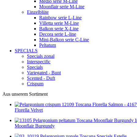
Medio serie M-Line
Moonflair serie M-Line
Einzelblüte
Rainbow serie L-Line
Villetta serie M-Line
Balkon serie X-Line
Decora serie L-line
Mini-Balkon serie C-Line
Peltatum
SPECIALS
Specials zonal
Interspecific
Specials
Variegated - Bunt
Scented - Duft
Crispum
Aus unserem Sortiment
Florella Velvet
Moonflair Burgundy