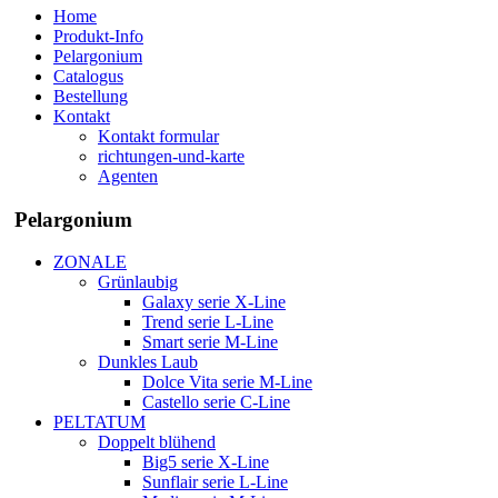
Home
Produkt-Info
Pelargonium
Catalogus
Bestellung
Kontakt
Kontakt formular
richtungen-und-karte
Agenten
Pelargonium
ZONALE
Grünlaubig
Galaxy serie X-Line
Trend serie L-Line
Smart serie M-Line
Dunkles Laub
Dolce Vita serie M-Line
Castello serie C-Line
PELTATUM
Doppelt blühend
Big5 serie X-Line
Sunflair serie L-Line