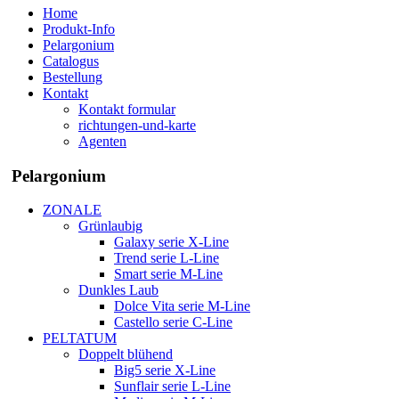
Home
Produkt-Info
Pelargonium
Catalogus
Bestellung
Kontakt
Kontakt formular
richtungen-und-karte
Agenten
Pelargonium
ZONALE
Grünlaubig
Galaxy serie X-Line
Trend serie L-Line
Smart serie M-Line
Dunkles Laub
Dolce Vita serie M-Line
Castello serie C-Line
PELTATUM
Doppelt blühend
Big5 serie X-Line
Sunflair serie L-Line