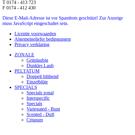
T 0174 - 413 723
F 0174 - 412 430
Diese E-Mail-Adresse ist vor Spambots geschützt! Zur Anzeige
muss JavaScript eingeschaltet sein.
Licentie voorwaarden
Algemeineliefer bedingungen
Privacy verklaring
ZONALE
Grünlaubig
Dunkles Laub
PELTATUM
Doppelt blühend
Einzelblüte
SPECIALS
Specials zonal
Interspecific
Specials
Variegated - Bunt
Scented - Duft
Crispum