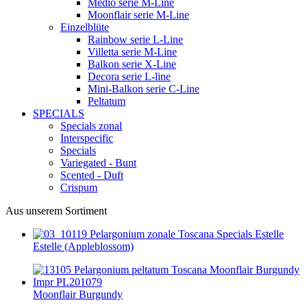
Medio serie M-Line
Moonflair serie M-Line
Einzelblüte
Rainbow serie L-Line
Villetta serie M-Line
Balkon serie X-Line
Decora serie L-line
Mini-Balkon serie C-Line
Peltatum
SPECIALS
Specials zonal
Interspecific
Specials
Variegated - Bunt
Scented - Duft
Crispum
Aus unserem Sortiment
Estelle (Appleblossom)
Moonflair Burgundy