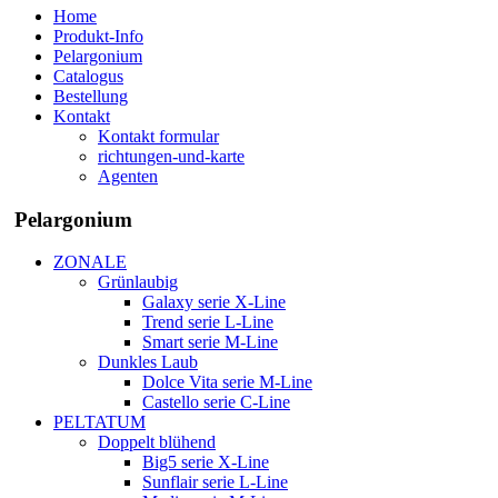
Home
Produkt-Info
Pelargonium
Catalogus
Bestellung
Kontakt
Kontakt formular
richtungen-und-karte
Agenten
Pelargonium
ZONALE
Grünlaubig
Galaxy serie X-Line
Trend serie L-Line
Smart serie M-Line
Dunkles Laub
Dolce Vita serie M-Line
Castello serie C-Line
PELTATUM
Doppelt blühend
Big5 serie X-Line
Sunflair serie L-Line