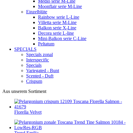
Medio serie M-Line
Moonflair serie M-Line
Einzelblüte
Rainbow serie L-Line
Villetta serie M-Line
Balkon serie X-Line
Decora serie L-line
Mini-Balkon serie C-Line
Peltatum
SPECIALS
Specials zonal
Interspecific
Specials
Variegated - Bunt
Scented - Duft
Crispum
Aus unserem Sortiment
Florella Velvet
Trend Emilia