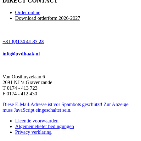
DIRECT CONTACT
Order online
Download orderform 2026
-20
27
+31 (0)174 41 37 23
info@pvdhaak.nl
Van Oosthuyzelaan 6
2691 NJ ‘s-Gravenzande
T 0174 - 413 723
F 0174 - 412 430
Diese E-Mail-Adresse ist vor Spambots geschützt! Zur Anzeige
muss JavaScript eingeschaltet sein.
Licentie voorwaarden
Algemeineliefer bedingungen
Privacy verklaring