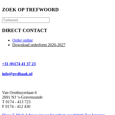
ZOEK OP TREFWOORD
DIRECT CONTACT
Order online
Download orderform 2026
-20
27
+31 (0)174 41 37 23
info@pvdhaak.nl
Van Oosthuyzelaan 6
2691 NJ ‘s-Gravenzande
T 0174 - 413 723
F 0174 - 412 430