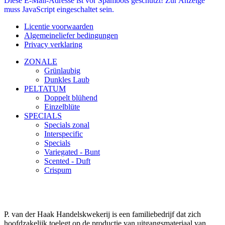
Diese E-Mail-Adresse ist vor Spambots geschützt! Zur Anzeige
muss JavaScript eingeschaltet sein.
Licentie voorwaarden
Algemeineliefer bedingungen
Privacy verklaring
ZONALE
Grünlaubig
Dunkles Laub
PELTATUM
Doppelt blühend
Einzelblüte
SPECIALS
Specials zonal
Interspecific
Specials
Variegated - Bunt
Scented - Duft
Crispum
P. van der Haak Handelskwekerij is een familiebedrijf dat zich
hoofdzakelijk toelegt op de productie van uitgangsmateriaal van