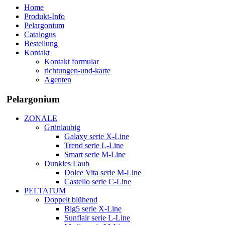
Home
Produkt-Info
Pelargonium
Catalogus
Bestellung
Kontakt
Kontakt formular
richtungen-und-karte
Agenten
Pelargonium
ZONALE
Grünlaubig
Galaxy serie X-Line
Trend serie L-Line
Smart serie M-Line
Dunkles Laub
Dolce Vita serie M-Line
Castello serie C-Line
PELTATUM
Doppelt blühend
Big5 serie X-Line
Sunflair serie L-Line