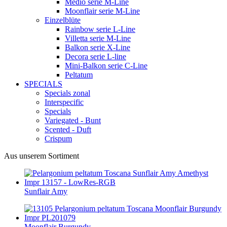
Medio serie M-Line
Moonflair serie M-Line
Einzelblüte
Rainbow serie L-Line
Villetta serie M-Line
Balkon serie X-Line
Decora serie L-line
Mini-Balkon serie C-Line
Peltatum
SPECIALS
Specials zonal
Interspecific
Specials
Variegated - Bunt
Scented - Duft
Crispum
Aus unserem Sortiment
Sunflair Amy
Moonflair Burgundy