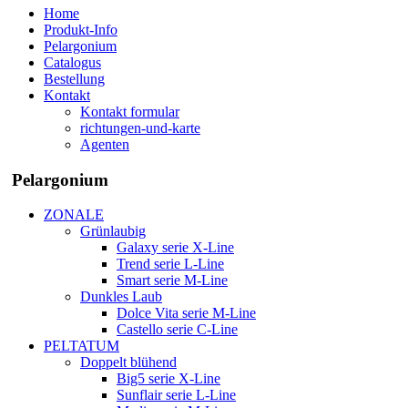
Home
Produkt-Info
Pelargonium
Catalogus
Bestellung
Kontakt
Kontakt formular
richtungen-und-karte
Agenten
Pelargonium
ZONALE
Grünlaubig
Galaxy serie X-Line
Trend serie L-Line
Smart serie M-Line
Dunkles Laub
Dolce Vita serie M-Line
Castello serie C-Line
PELTATUM
Doppelt blühend
Big5 serie X-Line
Sunflair serie L-Line