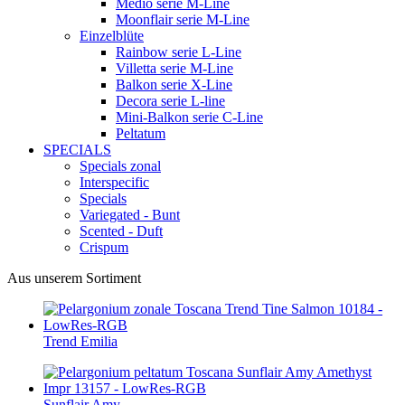
Medio serie M-Line
Moonflair serie M-Line
Einzelblüte
Rainbow serie L-Line
Villetta serie M-Line
Balkon serie X-Line
Decora serie L-line
Mini-Balkon serie C-Line
Peltatum
SPECIALS
Specials zonal
Interspecific
Specials
Variegated - Bunt
Scented - Duft
Crispum
Aus unserem Sortiment
Trend Emilia
Sunflair Amy