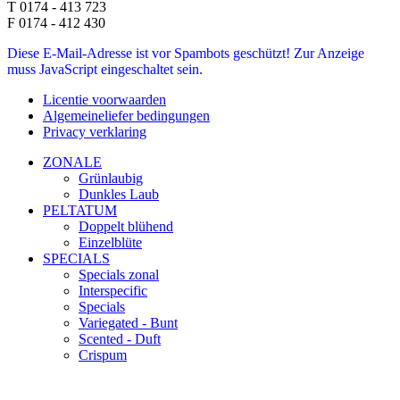
T 0174 - 413 723
F 0174 - 412 430
Diese E-Mail-Adresse ist vor Spambots geschützt! Zur Anzeige
muss JavaScript eingeschaltet sein.
Licentie voorwaarden
Algemeineliefer bedingungen
Privacy verklaring
ZONALE
Grünlaubig
Dunkles Laub
PELTATUM
Doppelt blühend
Einzelblüte
SPECIALS
Specials zonal
Interspecific
Specials
Variegated - Bunt
Scented - Duft
Crispum