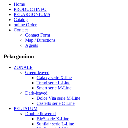
Home
PRODUCTINFO
PELARGONIUMS
Catalog
online Order
Contact
Contact Form
Map / Directions
Agents
Pelargonium
ZONALE
Green-leaved
Galaxy serie X-line
Trend serie L-Line
Smart serie M-Line
Dark-leaved
Dolce Vita serie M-Line
Castello serie C-Line
PELTATUM
Double flowered
Big5 serie X-Line
Sunflair serie L-Line