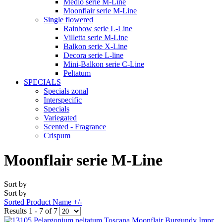
Medio serie M-Line
Moonflair serie M-Line
Single flowered
Rainbow serie L-Line
Villetta serie M-Line
Balkon serie X-Line
Decora serie L-line
Mini-Balkon serie C-Line
Peltatum
SPECIALS
Specials zonal
Interspecific
Specials
Variegated
Scented - Fragrance
Crispum
Moonflair serie M-Line
Sort by
Sort by
Sorted Product Name +/-
Results 1 - 7 of 7