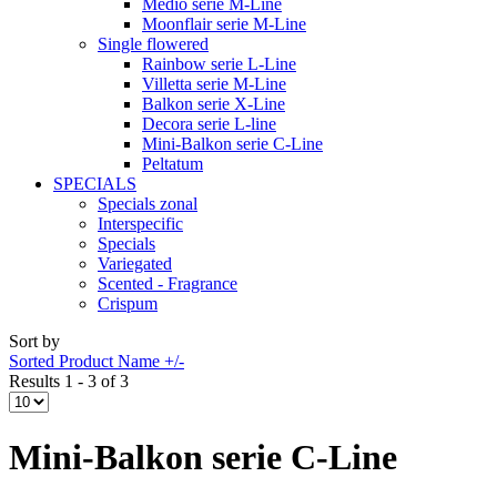
Medio serie M-Line
Moonflair serie M-Line
Single flowered
Rainbow serie L-Line
Villetta serie M-Line
Balkon serie X-Line
Decora serie L-line
Mini-Balkon serie C-Line
Peltatum
SPECIALS
Specials zonal
Interspecific
Specials
Variegated
Scented - Fragrance
Crispum
Sort by
Sorted Product Name +/-
Results 1 - 3 of 3
Mini-Balkon serie C-Line