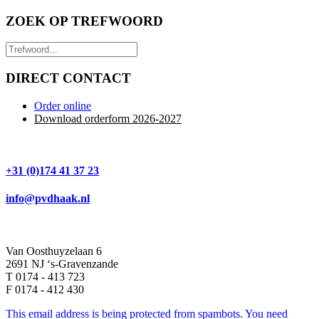
ZOEK OP TREFWOORD
DIRECT CONTACT
Order online
Download orderform 2026
-20
27
+31 (0)174 41 37 23
info@pvdhaak.nl
Van Oosthuyzelaan 6
2691 NJ ‘s-Gravenzande
T 0174 - 413 723
F 0174 - 412 430
This email address is being protected from spambots. You need