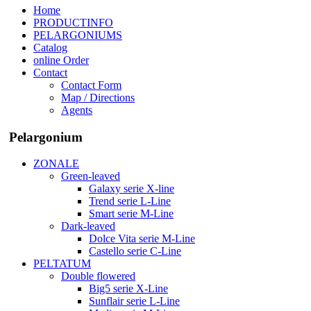
Home
PRODUCTINFO
PELARGONIUMS
Catalog
online Order
Contact
Contact Form
Map / Directions
Agents
Pelargonium
ZONALE
Green-leaved
Galaxy serie X-line
Trend serie L-Line
Smart serie M-Line
Dark-leaved
Dolce Vita serie M-Line
Castello serie C-Line
PELTATUM
Double flowered
Big5 serie X-Line
Sunflair serie L-Line