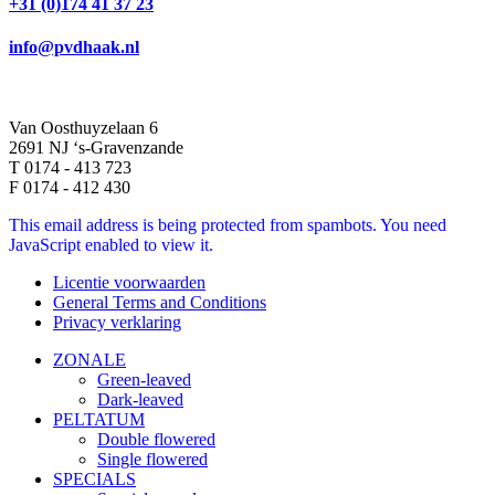
+31 (0)174 41 37 23
info@pvdhaak.nl
Van Oosthuyzelaan 6
2691 NJ ‘s-Gravenzande
T 0174 - 413 723
F 0174 - 412 430
This email address is being protected from spambots. You need
JavaScript enabled to view it.
Licentie voorwaarden
General Terms and Conditions
Privacy verklaring
ZONALE
Green-leaved
Dark-leaved
PELTATUM
Double flowered
Single flowered
SPECIALS