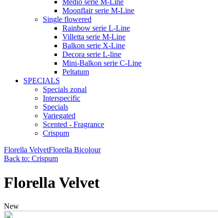
Medio serie M-Line
Moonflair serie M-Line
Single flowered
Rainbow serie L-Line
Villetta serie M-Line
Balkon serie X-Line
Decora serie L-line
Mini-Balkon serie C-Line
Peltatum
SPECIALS
Specials zonal
Interspecific
Specials
Variegated
Scented - Fragrance
Crispum
Florella Velvet
Florella Bicolour
Back to: Crispum
Florella Velvet
New