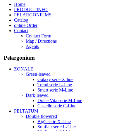
Home
PRODUCTINFO
PELARGONIUMS
Catalog
online Order
Contact
Contact Form
Map / Directions
Agents
Pelargonium
ZONALE
Green-leaved
Galaxy serie X-line
Trend serie L-Line
Smart serie M-Line
Dark-leaved
Dolce Vita serie M-Line
Castello serie C-Line
PELTATUM
Double flowered
Big5 serie X-Line
Sunflair serie L-Line