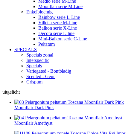
Medio serie M-Line
Moonflair serie M-Line
Enkelbloemig
Rainbow serie L-Line
Villetta serie M-Line
Balkon serie X-Line
Decora serie L-line
Mini-Balkon serie C-Line
Peltatum
SPECIALS
Specials zonal
Interspecific
Specials
Variegated - Bontbladig
Scented - Geur
Crispum
uitgelicht
Moonflair Dark Pink
Moonflair Amethyst