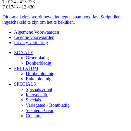
T 0174 - 413 723
F 0174 - 412 430
Dit e-mailadres wordt beveiligd tegen spambots. JavaScript dient
ingeschakeld te zijn om het te bekijken.
Algemene Voorwaarden
Licentie voorwaarden
Privacy verklaring
ZONALE
Groenbladig
Donkerbladig
PELTATUM
Dubbelbloemig
Enkelbloemig
SPECIALS
Specials zonal
Interspecific
Specials
Variegated - Bontbladig
Scented - Geur
Crispum