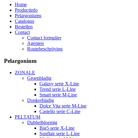
Home
Productinfo
Pelargoniums
Catalogus
Bestellen
Contact
Contact formulier
Agenten
Routebeschrijving
Pelargonium
ZONALE
Groenbladig
Galaxy serie X-Line
Trend serie L-Line
Smart serie M-Line
Donkerbladig
Dolce Vita serie M-Line
Castello serie C-Line
PELTATUM
Dubbelbloemig
Big5 serie X-Line
Sunflair serie L-Line