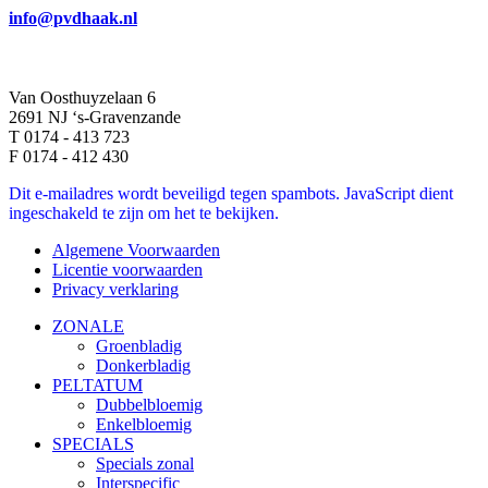
info@pvdhaak.nl
Van Oosthuyzelaan 6
2691 NJ ‘s-Gravenzande
T 0174 - 413 723
F 0174 - 412 430
Dit e-mailadres wordt beveiligd tegen spambots. JavaScript dient
ingeschakeld te zijn om het te bekijken.
Algemene Voorwaarden
Licentie voorwaarden
Privacy verklaring
ZONALE
Groenbladig
Donkerbladig
PELTATUM
Dubbelbloemig
Enkelbloemig
SPECIALS
Specials zonal
Interspecific