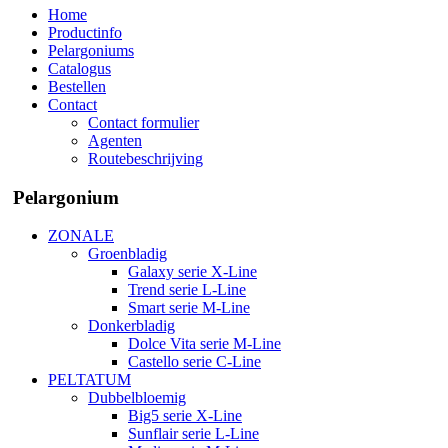
Home
Productinfo
Pelargoniums
Catalogus
Bestellen
Contact
Contact formulier
Agenten
Routebeschrijving
Pelargonium
ZONALE
Groenbladig
Galaxy serie X-Line
Trend serie L-Line
Smart serie M-Line
Donkerbladig
Dolce Vita serie M-Line
Castello serie C-Line
PELTATUM
Dubbelbloemig
Big5 serie X-Line
Sunflair serie L-Line