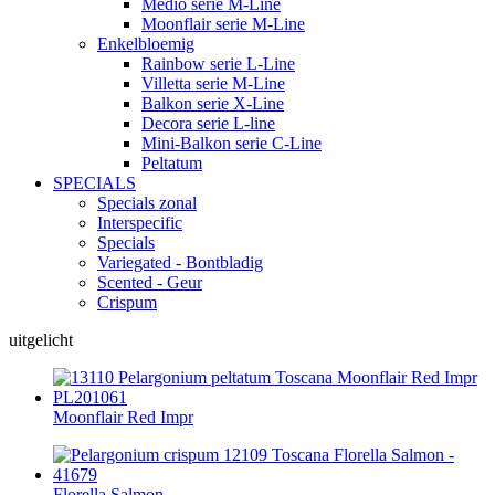
Medio serie M-Line
Moonflair serie M-Line
Enkelbloemig
Rainbow serie L-Line
Villetta serie M-Line
Balkon serie X-Line
Decora serie L-line
Mini-Balkon serie C-Line
Peltatum
SPECIALS
Specials zonal
Interspecific
Specials
Variegated - Bontbladig
Scented - Geur
Crispum
uitgelicht
Moonflair Red Impr
Florella Salmon