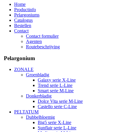
Home
Productinfo
Pelargoniums
Catalogus
Bestellen
Contact
Contact formulier
Agenten
Routebeschrijving
Pelargonium
ZONALE
Groenbladig
Galaxy serie X-Line
Trend serie L-Line
Smart serie M-Line
Donkerbladig
Dolce Vita serie M-Line
Castello serie C-Line
PELTATUM
Dubbelbloemig
Big5 serie X-Line
Sunflair serie L-Line