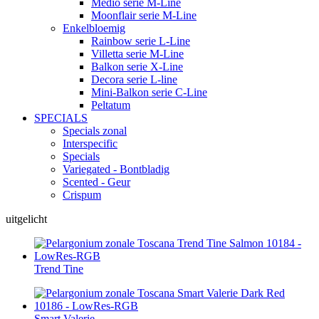
Medio serie M-Line
Moonflair serie M-Line
Enkelbloemig
Rainbow serie L-Line
Villetta serie M-Line
Balkon serie X-Line
Decora serie L-line
Mini-Balkon serie C-Line
Peltatum
SPECIALS
Specials zonal
Interspecific
Specials
Variegated - Bontbladig
Scented - Geur
Crispum
uitgelicht
Trend Tine
Smart Valerie