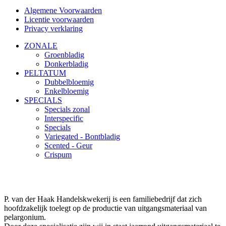
Algemene Voorwaarden
Licentie voorwaarden
Privacy verklaring
ZONALE
Groenbladig
Donkerbladig
PELTATUM
Dubbelbloemig
Enkelbloemig
SPECIALS
Specials zonal
Interspecific
Specials
Variegated - Bontbladig
Scented - Geur
Crispum
P. van der Haak Handelskwekerij is een familiebedrijf dat zich
hoofdzakelijk toelegt op de productie van uitgangsmateriaal van
pelargonium.