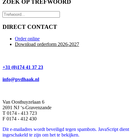
ZOEK OP TREFWOORD
DIRECT CONTACT
Order online
Download orderform 2026
-20
27
+31 (0)174 41 37 23
info@pvdhaak.nl
Van Oosthuyzelaan 6
2691 NJ ‘s-Gravenzande
T 0174 - 413 723
F 0174 - 412 430
Dit e-mailadres wordt beveiligd tegen spambots. JavaScript dient
ingeschakeld te zijn om het te bekijken.