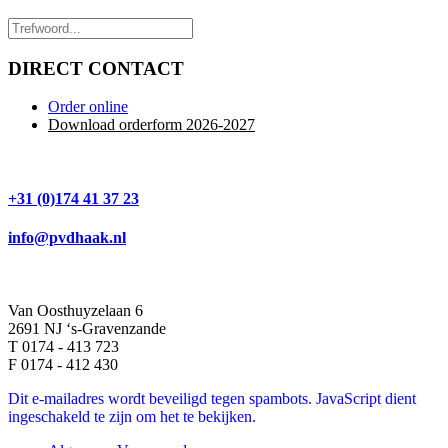
DIRECT CONTACT
Order online
Download orderform 2026
-20
27
+31 (0)174 41 37 23
info@pvdhaak.nl
Van Oosthuyzelaan 6
2691 NJ ‘s-Gravenzande
T 0174 - 413 723
F 0174 - 412 430
Dit e-mailadres wordt beveiligd tegen spambots. JavaScript dient
ingeschakeld te zijn om het te bekijken.