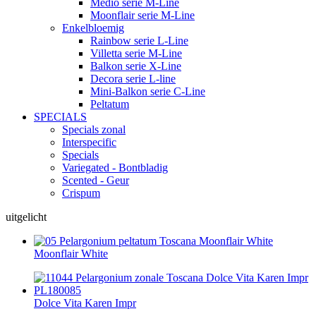
Medio serie M-Line
Moonflair serie M-Line
Enkelbloemig
Rainbow serie L-Line
Villetta serie M-Line
Balkon serie X-Line
Decora serie L-line
Mini-Balkon serie C-Line
Peltatum
SPECIALS
Specials zonal
Interspecific
Specials
Variegated - Bontbladig
Scented - Geur
Crispum
uitgelicht
Moonflair White
Dolce Vita Karen Impr