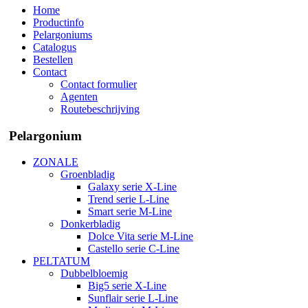
Home
Productinfo
Pelargoniums
Catalogus
Bestellen
Contact
Contact formulier
Agenten
Routebeschrijving
Pelargonium
ZONALE
Groenbladig
Galaxy serie X-Line
Trend serie L-Line
Smart serie M-Line
Donkerbladig
Dolce Vita serie M-Line
Castello serie C-Line
PELTATUM
Dubbelbloemig
Big5 serie X-Line
Sunflair serie L-Line