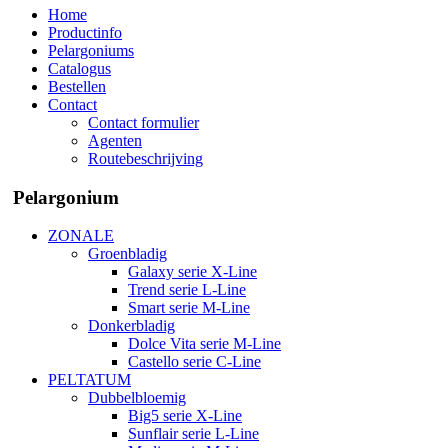
Home
Productinfo
Pelargoniums
Catalogus
Bestellen
Contact
Contact formulier
Agenten
Routebeschrijving
Pelargonium
ZONALE
Groenbladig
Galaxy serie X-Line
Trend serie L-Line
Smart serie M-Line
Donkerbladig
Dolce Vita serie M-Line
Castello serie C-Line
PELTATUM
Dubbelbloemig
Big5 serie X-Line
Sunflair serie L-Line