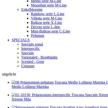
Medio serie M-Line
Moonflair serie M-Line
Enkelbloemig
Rainbow serie L-Line
Villetta serie M-Line
Balkon serie X-Line
Decora serie L-line
Mini-Balkon serie C-Line
Peltatum
SPECIALS
Specials zonal
Interspecific
Specials
Variegated - Bontbladig
Scented - Geur
Crispum
uitgelicht
Medio Lollipop Mariska
Xtreme Mila