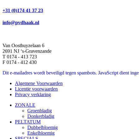
+31 (0)174 41 37 23
info@pvdhaak.nl
Van Oosthuyzelaan 6
2691 NJ ‘s-Gravenzande
T 0174 - 413 723
F 0174 - 412 430
Dit e-mailadres wordt beveiligd tegen spambots. JavaScript dient inges
Algemene Voorwaarden
Licentie voorwaarden
Privacy verklaring
ZONALE
Groenbladig
Donkerbladig
PELTATUM
Dubbelbloemig
Enkelbloemig
SPECIALS