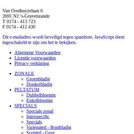
Van Oosthuyzelaan 6
2691 NJ ‘s-Gravenzande
T 0174 - 413 723
F 0174 - 412 430
Dit e-mailadres wordt beveiligd tegen spambots. JavaScript dient
ingeschakeld te zijn om het te bekijken.
Algemene Voorwaarden
Licentie voorwaarden
Privacy verklaring
ZONALE
Groenbladig
Donkerbladig
PELTATUM
Dubbelbloemig
Enkelbloemig
SPECIALS
Specials zonal
Interspecific
Specials
Variegated - Bontbladig
Scented - Geur