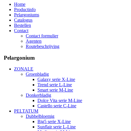
Home
Productinfo
Pelargoniums
Catalogus
Bestellen
Contact
Contact formulier
Agenten
Routebeschrijving
Pelargonium
ZONALE
Groenbladig
Galaxy serie X-Line
Trend serie L-Line
Smart serie M-Line
Donkerbladig
Dolce Vita serie M-Line
Castello serie C-Line
PELTATUM
Dubbelbloemig
Big5 serie X-Line
Sunflair serie L-Line