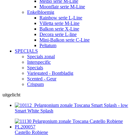
Medio serie M-Line
Moonflair serie M-Line
Enkelbloemig
Rainbow serie L-Line
Villetta serie M-Line
Balkon serie X-Line
Decora serie L-line
Mini-Balkon serie C-Line
Peltatum
SPECIALS
Specials zonal
Interspecific
Specials
Variegated - Bontbladig
Scented - Geur
Crispum
uitgelicht
Smart White Splash
Castello Robiene