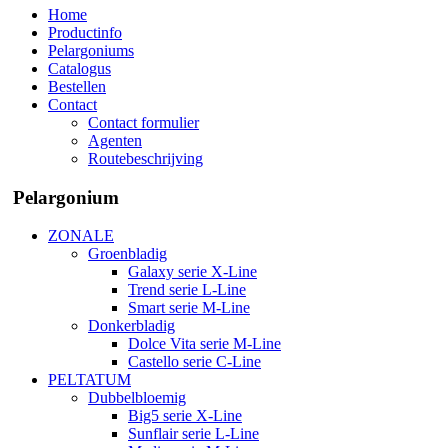
Home
Productinfo
Pelargoniums
Catalogus
Bestellen
Contact
Contact formulier
Agenten
Routebeschrijving
Pelargonium
ZONALE
Groenbladig
Galaxy serie X-Line
Trend serie L-Line
Smart serie M-Line
Donkerbladig
Dolce Vita serie M-Line
Castello serie C-Line
PELTATUM
Dubbelbloemig
Big5 serie X-Line
Sunflair serie L-Line