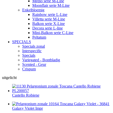
Medio serie M-Line
Moonflair serie M-Line
Enkelbloemig
Rainbow serie L-Line
Villetta serie M-Line
Balkon serie X-Line
Decora serie L-line
Mini-Balkon serie C-Line
Peltatum
SPECIALS
Specials zonal
Interspecific
Specials
Variegated - Bontbladig
Scented - Geur
Crispum
uitgelicht
Castello Robiene
Galaxy Violet Impr