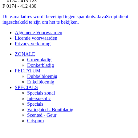
T 0174 - 413 723
F 0174 - 412 430
Dit e-mailadres wordt beveiligd tegen spambots. JavaScript dient
ingeschakeld te zijn om het te bekijken.
Algemene Voorwaarden
Licentie voorwaarden
Privacy verklaring
ZONALE
Groenbladig
Donkerbladig
PELTATUM
Dubbelbloemig
Enkelbloemig
SPECIALS
Specials zonal
Interspecific
Specials
Variegated - Bontbladig
Scented - Geur
Crispum