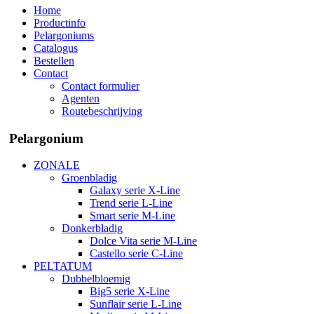
Home
Productinfo
Pelargoniums
Catalogus
Bestellen
Contact
Contact formulier
Agenten
Routebeschrijving
Pelargonium
ZONALE
Groenbladig
Galaxy serie X-Line
Trend serie L-Line
Smart serie M-Line
Donkerbladig
Dolce Vita serie M-Line
Castello serie C-Line
PELTATUM
Dubbelbloemig
Big5 serie X-Line
Sunflair serie L-Line