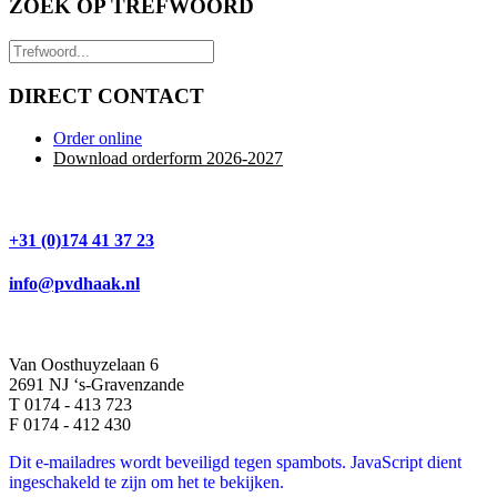
ZOEK OP TREFWOORD
DIRECT CONTACT
Order online
Download orderform 2026
-20
27
+31 (0)174 41 37 23
info@pvdhaak.nl
Van Oosthuyzelaan 6
2691 NJ ‘s-Gravenzande
T 0174 - 413 723
F 0174 - 412 430
Dit e-mailadres wordt beveiligd tegen spambots. JavaScript dient
ingeschakeld te zijn om het te bekijken.