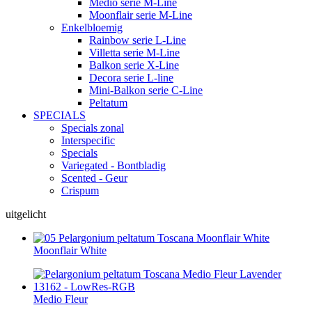
Medio serie M-Line
Moonflair serie M-Line
Enkelbloemig
Rainbow serie L-Line
Villetta serie M-Line
Balkon serie X-Line
Decora serie L-line
Mini-Balkon serie C-Line
Peltatum
SPECIALS
Specials zonal
Interspecific
Specials
Variegated - Bontbladig
Scented - Geur
Crispum
uitgelicht
Moonflair White
Medio Fleur