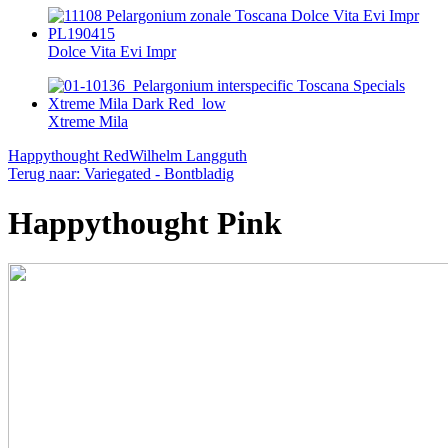
Dolce Vita Evi Impr
Xtreme Mila
Happythought Red
Wilhelm Langguth
Terug naar: Variegated - Bontbladig
Happythought Pink