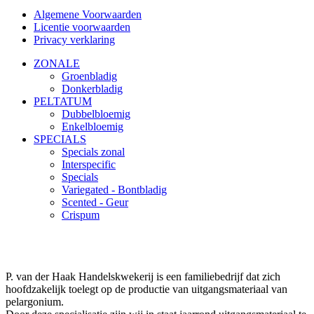
Algemene Voorwaarden
Licentie voorwaarden
Privacy verklaring
ZONALE
Groenbladig
Donkerbladig
PELTATUM
Dubbelbloemig
Enkelbloemig
SPECIALS
Specials zonal
Interspecific
Specials
Variegated - Bontbladig
Scented - Geur
Crispum
P. van der Haak Handelskwekerij is een familiebedrijf dat zich
hoofdzakelijk toelegt op de productie van uitgangsmateriaal van
pelargonium.