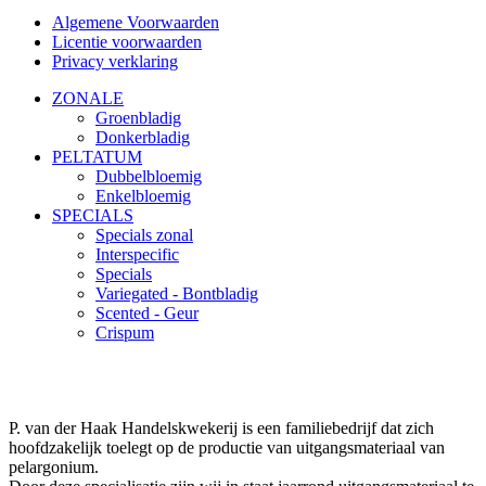
Algemene Voorwaarden
Licentie voorwaarden
Privacy verklaring
ZONALE
Groenbladig
Donkerbladig
PELTATUM
Dubbelbloemig
Enkelbloemig
SPECIALS
Specials zonal
Interspecific
Specials
Variegated - Bontbladig
Scented - Geur
Crispum
P. van der Haak Handelskwekerij is een familiebedrijf dat zich
hoofdzakelijk toelegt op de productie van uitgangsmateriaal van
pelargonium.