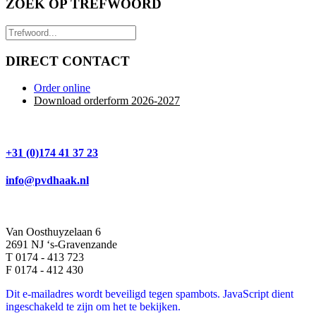
ZOEK OP TREFWOORD
DIRECT CONTACT
Order online
Download orderform 2026
-20
27
+31 (0)174 41 37 23
info@pvdhaak.nl
Van Oosthuyzelaan 6
2691 NJ ‘s-Gravenzande
T 0174 - 413 723
F 0174 - 412 430
Dit e-mailadres wordt beveiligd tegen spambots. JavaScript dient
ingeschakeld te zijn om het te bekijken.