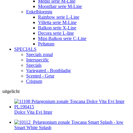
Medio serie M-Line
Moonflair serie M-Line
Enkelbloemig
Rainbow serie L-Line
Villetta serie M-Line
Balkon serie X-Line
Decora serie L-line
Mini-Balkon serie C-Line
Peltatum
SPECIALS
Specials zonal
Interspecific
Specials
Variegated - Bontbladig
Scented - Geur
Crispum
uitgelicht
Dolce Vita Evi Impr
Smart White Splash