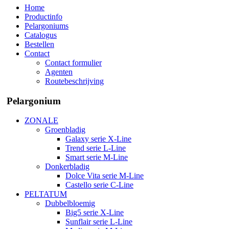
Home
Productinfo
Pelargoniums
Catalogus
Bestellen
Contact
Contact formulier
Agenten
Routebeschrijving
Pelargonium
ZONALE
Groenbladig
Galaxy serie X-Line
Trend serie L-Line
Smart serie M-Line
Donkerbladig
Dolce Vita serie M-Line
Castello serie C-Line
PELTATUM
Dubbelbloemig
Big5 serie X-Line
Sunflair serie L-Line