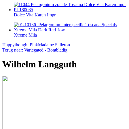
Dolce Vita Karen Impr
Xtreme Mila
Happythought Pink
Madame Salleron
Terug naar: Variegated - Bontbladig
Wilhelm Langguth