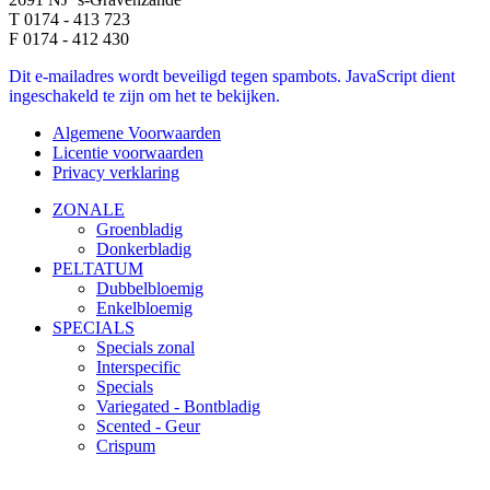
T 0174 - 413 723
F 0174 - 412 430
Dit e-mailadres wordt beveiligd tegen spambots. JavaScript dient
ingeschakeld te zijn om het te bekijken.
Algemene Voorwaarden
Licentie voorwaarden
Privacy verklaring
ZONALE
Groenbladig
Donkerbladig
PELTATUM
Dubbelbloemig
Enkelbloemig
SPECIALS
Specials zonal
Interspecific
Specials
Variegated - Bontbladig
Scented - Geur
Crispum