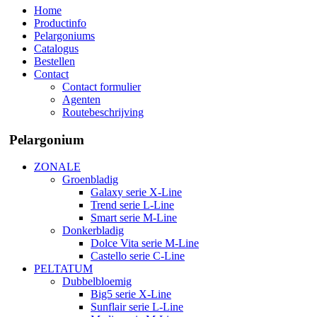
Home
Productinfo
Pelargoniums
Catalogus
Bestellen
Contact
Contact formulier
Agenten
Routebeschrijving
Pelargonium
ZONALE
Groenbladig
Galaxy serie X-Line
Trend serie L-Line
Smart serie M-Line
Donkerbladig
Dolce Vita serie M-Line
Castello serie C-Line
PELTATUM
Dubbelbloemig
Big5 serie X-Line
Sunflair serie L-Line