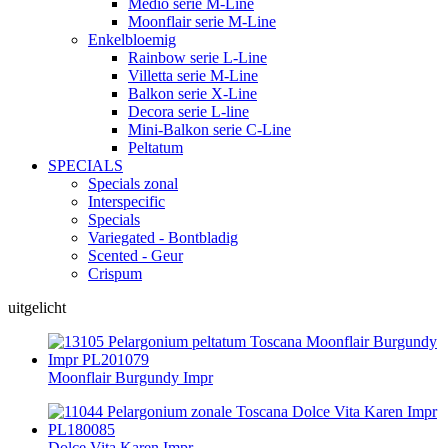
Medio serie M-Line
Moonflair serie M-Line
Enkelbloemig
Rainbow serie L-Line
Villetta serie M-Line
Balkon serie X-Line
Decora serie L-line
Mini-Balkon serie C-Line
Peltatum
SPECIALS
Specials zonal
Interspecific
Specials
Variegated - Bontbladig
Scented - Geur
Crispum
uitgelicht
Moonflair Burgundy Impr
Dolce Vita Karen Impr