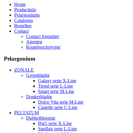
Home
Productinfo
Pelargoniums
Catalogus
Bestellen
Contact
Contact formulier
Agenten
Routebeschrijving
Pelargonium
ZONALE
Groenbladig
Galaxy serie X-Line
Trend serie L-Line
Smart serie M-Line
Donkerbladig
Dolce Vita serie M-Line
Castello serie C-Line
PELTATUM
Dubbelbloemig
Big5 serie X-Line
Sunflair serie L-Line