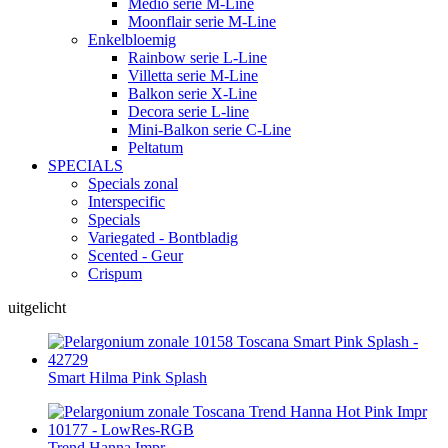
Medio serie M-Line
Moonflair serie M-Line
Enkelbloemig
Rainbow serie L-Line
Villetta serie M-Line
Balkon serie X-Line
Decora serie L-line
Mini-Balkon serie C-Line
Peltatum
SPECIALS
Specials zonal
Interspecific
Specials
Variegated - Bontbladig
Scented - Geur
Crispum
uitgelicht
Smart Hilma Pink Splash
Trend Hanna Impr.