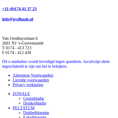
+31 (0)174 41 37 23
info@pvdhaak.nl
Van Oosthuyzelaan 6
2691 NJ ‘s-Gravenzande
T 0174 - 413 723
F 0174 - 412 430
Dit e-mailadres wordt beveiligd tegen spambots. JavaScript dient
ingeschakeld te zijn om het te bekijken.
Algemene Voorwaarden
Licentie voorwaarden
Privacy verklaring
ZONALE
Groenbladig
Donkerbladig
PELTATUM
Dubbelbloemig
Enkelbloemig