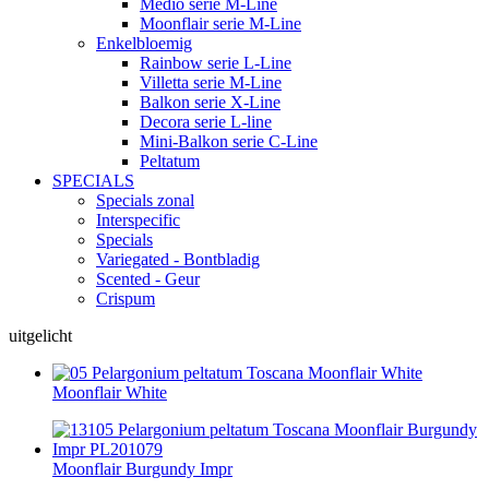
Medio serie M-Line
Moonflair serie M-Line
Enkelbloemig
Rainbow serie L-Line
Villetta serie M-Line
Balkon serie X-Line
Decora serie L-line
Mini-Balkon serie C-Line
Peltatum
SPECIALS
Specials zonal
Interspecific
Specials
Variegated - Bontbladig
Scented - Geur
Crispum
uitgelicht
Moonflair White
Moonflair Burgundy Impr