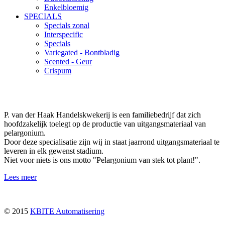
Enkelbloemig
SPECIALS
Specials zonal
Interspecific
Specials
Variegated - Bontbladig
Scented - Geur
Crispum
P. van der Haak Handelskwekerij is een familiebedrijf dat zich
hoofdzakelijk toelegt op de productie van uitgangsmateriaal van
pelargonium.
Door deze specialisatie zijn wij in staat jaarrond uitgangsmateriaal te
leveren in elk gewenst stadium.
Niet voor niets is ons motto "Pelargonium van stek tot plant!".
Lees meer
© 2015
KBITE Automatisering