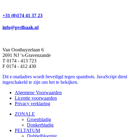
+31 (0)174 41 37 23
info@pvdhaak.nl
Van Oosthuyzelaan 6
2691 NJ ‘s-Gravenzande
T 0174 - 413 723
F 0174 - 412 430
Dit e-mailadres wordt beveiligd tegen spambots. JavaScript dient
ingeschakeld te zijn om het te bekijken.
Algemene Voorwaarden
Licentie voorwaarden
Privacy verklaring
ZONALE
Groenbladig
Donkerbladig
PELTATUM
Dubbelbloemig