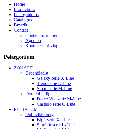
Home
Productinfo
Pelargoniums
Catalogus
Bestellen
Contact
Contact formulier
Agenten
Routebeschrijving
Pelargonium
ZONALE
Groenbladig
Galaxy serie X-Line
Trend serie L-Line
Smart serie M-Line
Donkerbladig
Dolce Vita serie M-Line
Castello serie C-Line
PELTATUM
Dubbelbloemig
Big5 serie X-Line
Sunflair serie L-Line