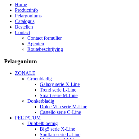
Home
Productinfo
Pelargoniums
Catalogus
Bestellen
Contact
Contact formulier
Agenten
Routebeschrijving
Pelargonium
ZONALE
Groenbladig
Galaxy serie X-Line
Trend serie L-Line
Smart serie M-Line
Donkerbladig
Dolce Vita serie M-Line
Castello serie C-Line
PELTATUM
Dubbelbloemig
Big5 serie X-Line
Sunflair serie L-Line