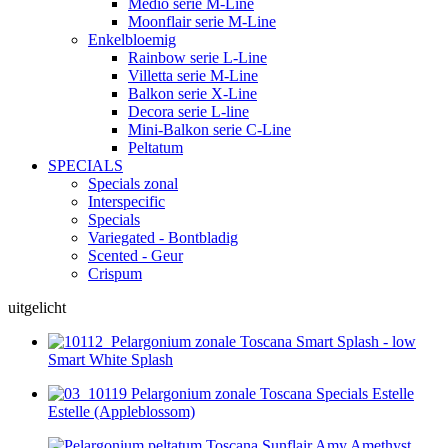
Medio serie M-Line
Moonflair serie M-Line
Enkelbloemig
Rainbow serie L-Line
Villetta serie M-Line
Balkon serie X-Line
Decora serie L-line
Mini-Balkon serie C-Line
Peltatum
SPECIALS
Specials zonal
Interspecific
Specials
Variegated - Bontbladig
Scented - Geur
Crispum
uitgelicht
Smart White Splash
Estelle (Appleblossom)