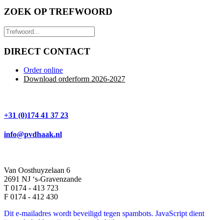
ZOEK OP TREFWOORD
DIRECT CONTACT
Order online
Download orderform 2026
-20
27
+31 (0)174 41 37 23
info@pvdhaak.nl
Van Oosthuyzelaan 6
2691 NJ ‘s-Gravenzande
T 0174 - 413 723
F 0174 - 412 430
Dit e-mailadres wordt beveiligd tegen spambots. JavaScript dient