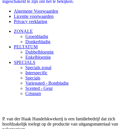
ingeschakeld te zijn om het te bekijken.
Algemene Voorwaarden
Licentie voorwaarden
Privacy verklaring
ZONALE
Groenbladig
Donkerbladig
PELTATUM
Dubbelbloemig
Enkelbloemig
SPECIALS
Specials zonal
Interspecific
Specials
Variegated - Bontbladig
Scented - Geur
Crispum
P. van der Haak Handelskwekerij is een familiebedrijf dat zich
hoofdzakelijk toelegt op de productie van uitgangsmateriaal van