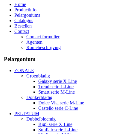
Home
Productinfo
Pelargoniums
Catalogus
Bestellen
Contact
Contact formulier
Agenten
Routebeschrijving
Pelargonium
ZONALE
Groenbladig
Galaxy serie X-Line
Trend serie L-Line
Smart serie M-Line
Donkerbladig
Dolce Vita serie M-Line
Castello serie C-Line
PELTATUM
Dubbelbloemig
Big5 serie X-Line
Sunflair serie L-Line