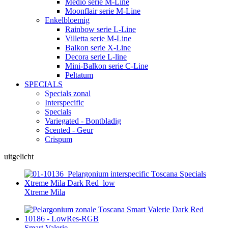
Medio serie M-Line
Moonflair serie M-Line
Enkelbloemig
Rainbow serie L-Line
Villetta serie M-Line
Balkon serie X-Line
Decora serie L-line
Mini-Balkon serie C-Line
Peltatum
SPECIALS
Specials zonal
Interspecific
Specials
Variegated - Bontbladig
Scented - Geur
Crispum
uitgelicht
Xtreme Mila
Smart Valerie