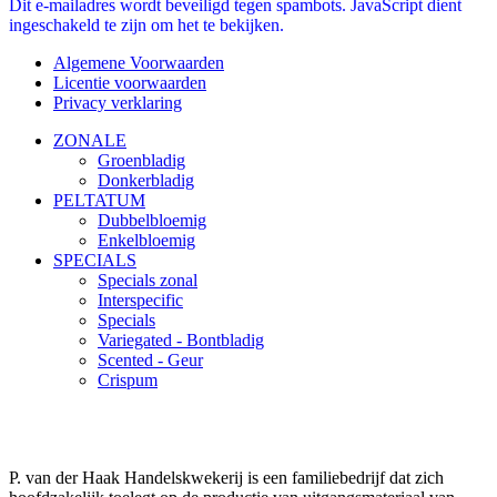
Dit e-mailadres wordt beveiligd tegen spambots. JavaScript dient
ingeschakeld te zijn om het te bekijken.
Algemene Voorwaarden
Licentie voorwaarden
Privacy verklaring
ZONALE
Groenbladig
Donkerbladig
PELTATUM
Dubbelbloemig
Enkelbloemig
SPECIALS
Specials zonal
Interspecific
Specials
Variegated - Bontbladig
Scented - Geur
Crispum
P. van der Haak Handelskwekerij is een familiebedrijf dat zich