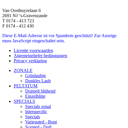
Van Oosthuyzelaan 6
2691 NJ ‘s-Gravenzande
T 0174 - 413 723
F 0174 - 412 430
Diese E-Mail-Adresse ist vor Spambots geschützt! Zur Anzeige
muss JavaScript eingeschaltet sein.
Licentie voorwaarden
Algemeineliefer bedingungen
Privacy verklaring
ZONALE
Grünlaubig
Dunkles Laub
PELTATUM
Doppelt blühend
Einzelblüte
SPECIALS
Specials zonal
Interspecific
Specials
Variegated - Bunt
Scented - Duft