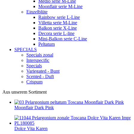
Medio serie M-Line
Moonflair serie M-Line
Einzelblüte
Rainbow serie L-Line
Villetta serie M-Line
Balkon serie X-Line
Decora serie L-line
Mini-Balkon serie C-Line
Peltatum
SPECIALS
Specials zonal
Interspecific
Specials
Variegated - Bunt
Scented - Duft
Crispum
Aus unserem Sortiment
Moonflair Dark Pink
Dolce Vita Karen