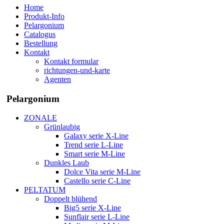
Home
Produkt-Info
Pelargonium
Catalogus
Bestellung
Kontakt
Kontakt formular
richtungen-und-karte
Agenten
Pelargonium
ZONALE
Grünlaubig
Galaxy serie X-Line
Trend serie L-Line
Smart serie M-Line
Dunkles Laub
Dolce Vita serie M-Line
Castello serie C-Line
PELTATUM
Doppelt blühend
Big5 serie X-Line
Sunflair serie L-Line