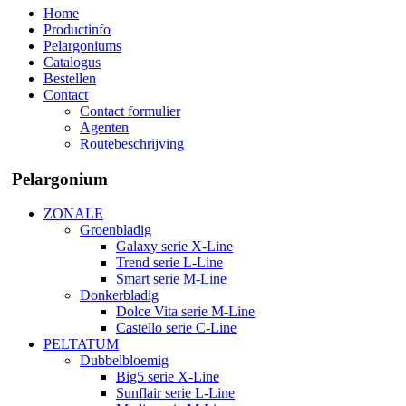
Home
Productinfo
Pelargoniums
Catalogus
Bestellen
Contact
Contact formulier
Agenten
Routebeschrijving
Pelargonium
ZONALE
Groenbladig
Galaxy serie X-Line
Trend serie L-Line
Smart serie M-Line
Donkerbladig
Dolce Vita serie M-Line
Castello serie C-Line
PELTATUM
Dubbelbloemig
Big5 serie X-Line
Sunflair serie L-Line