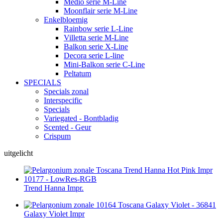
Medio serie M-Line
Moonflair serie M-Line
Enkelbloemig
Rainbow serie L-Line
Villetta serie M-Line
Balkon serie X-Line
Decora serie L-line
Mini-Balkon serie C-Line
Peltatum
SPECIALS
Specials zonal
Interspecific
Specials
Variegated - Bontbladig
Scented - Geur
Crispum
uitgelicht
Trend Hanna Impr.
Galaxy Violet Impr