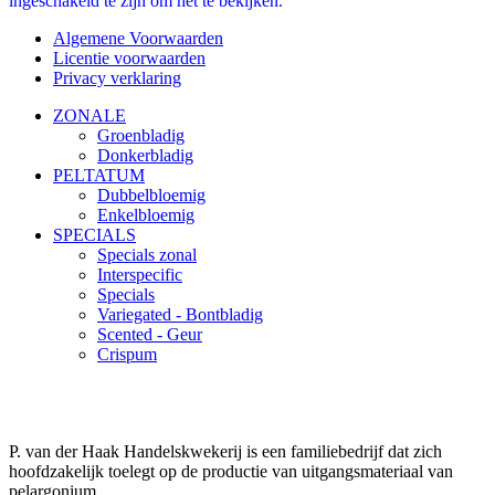
ingeschakeld te zijn om het te bekijken.
Algemene Voorwaarden
Licentie voorwaarden
Privacy verklaring
ZONALE
Groenbladig
Donkerbladig
PELTATUM
Dubbelbloemig
Enkelbloemig
SPECIALS
Specials zonal
Interspecific
Specials
Variegated - Bontbladig
Scented - Geur
Crispum
P. van der Haak Handelskwekerij is een familiebedrijf dat zich
hoofdzakelijk toelegt op de productie van uitgangsmateriaal van
pelargonium.