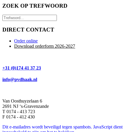
ZOEK OP TREFWOORD
DIRECT CONTACT
Order online
Download orderform 2026
-20
27
+31 (0)174 41 37 23
info@pvdhaak.nl
Van Oosthuyzelaan 6
2691 NJ ‘s-Gravenzande
T 0174 - 413 723
F 0174 - 412 430
Dit e-mailadres wordt beveiligd tegen spambots. JavaScript dient