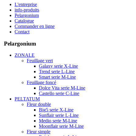
L'entreprise
info-produits
Pelargonium
Catalogue
Commander en ligne
Contact
Pelargonium
ZONALE
Feuillage vert
Galaxy serie X-Line
Trend serie L-Line
Smart serie M-Line
Feuillage foncé
Dolce Vita serie M-Line
Castello serie C-Line
PELTATUM
Fleur double
Big5 serie X-Line
Sunflair serie L-Line
Medio serie M-Line
Moonflair serie M-Line
Fleur simple