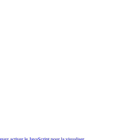
ez activer le JavaScript pour la visualiser.