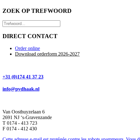
ZOEK OP TREFWOORD
DIRECT CONTACT
Order online
Download orderform 2026
-20
27
+31 (0)174 41 37 23
info@pvdhaak.nl
Van Oosthuyzelaan 6
2691 NJ ‘s-Gravenzande
T 0174 - 413 723
F 0174 - 412 430
Cette adresse e-mail est protégée contre les robots spammeurs. Vous dev