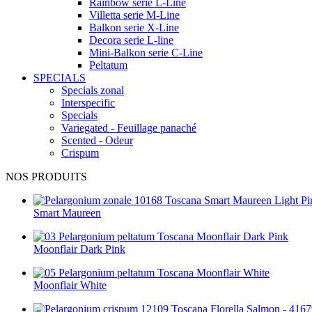
Rainbow serie L-Line
Villetta serie M-Line
Balkon serie X-Line
Decora serie L-line
Mini-Balkon serie C-Line
Peltatum
SPECIALS
Specials zonal
Interspecific
Specials
Variegated - Feuillage panaché
Scented - Odeur
Crispum
NOS PRODUITS
Smart Maureen
Moonflair Dark Pink
Moonflair White